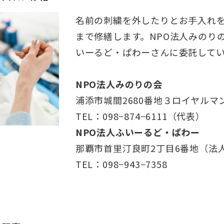
名前の刺繍を外したりとお手入れ
まで修繕します。NPO法人みのり
いーるど・ぱわーさんに委託して
NPO法人みのりの会
浦添市城間2680番地３ロイヤルマン
TEL：098−874−6111（代表）
NPO法人ふいーるど・ぱわー
那覇市首里汀良町2丁目6番地（法
TEL：098−943−7358